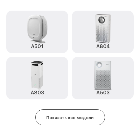
A501
A804
A803
А503
Показать все модели