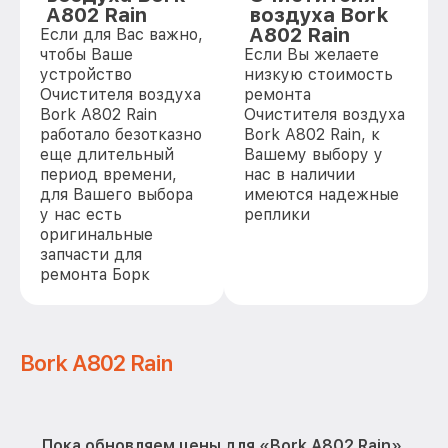
A802 Rain
воздуха Bork
A802 Rain
Если для Вас важно,
чтобы Ваше
Если Вы желаете
устройство
низкую стоимость
Очистителя воздуха
ремонта
Bork A802 Rain
Очистителя воздуха
работало безотказно
Bork A802 Rain, к
еще длительный
Вашему выбору у
период времени,
нас в наличии
для Вашего выбора
имеются надежные
у нас есть
реплики
оригинальные
запчасти для
ремонта Борк
Bork A802 Rain
Пока обновляем цены для «Bork A802 Rain».