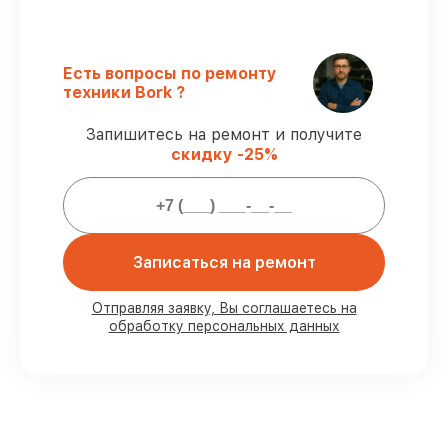
оригинальные детали.
Квалифицированные специалисты
–
все работники проходят обязательное
Есть вопросы по ремонту
обучение и ежегодную аттестацию, что
техники Bork ?
подтверждает их уровень мастерства.
Точное соблюдение сроков
–
Запишитесь на ремонт и получите
соблюдаем сроки восстановления
скидку -25%
очистителя воздуха A802 Rain,
согласованные с клиентом.
Гарантийное обслуживание
–
предоставляем официальное
гарантийное сопровождение после
починки.
Записаться на ремонт
Отправляя заявку, Вы соглашаетесь на
Мы гарантируем:
обработку персональных данных
80%
работ под контролем клиента
90%
комплектующих для очистителей
воздуха на складе или быстро
поставляются