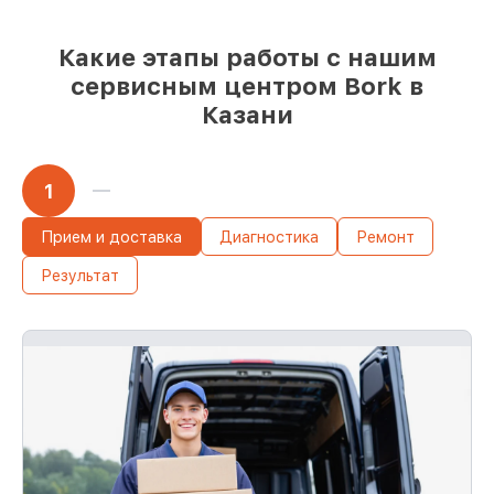
Качественные реплики и
оригинальные детали по вашему
выбору
– под любые финансовые
Какие этапы работы с нашим
возможности
сервисным центром Bork в
85%
работ быстро и без задержек, при
Казани
условии, что восстановление началось
сразу
1
Прием и доставка
Диагностика
Ремонт
Результат