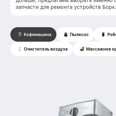
дольше, предлагаем выбрать именно 
запчасти для ремонта устройств Борк
Кофемашина
Пылесос
Роб
Очиститель воздуха
Массажное к