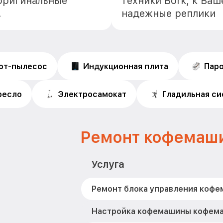
оригинальные
техники Bork, к Ваш
.
надежные реплики
от-пылесос
Индукционная плита
Пар
ресло
Электросамокат
Гладильная с
Ремонт кофемаши
Услуга
Ремонт блока управления кофе
Настройка кофемашины кофем