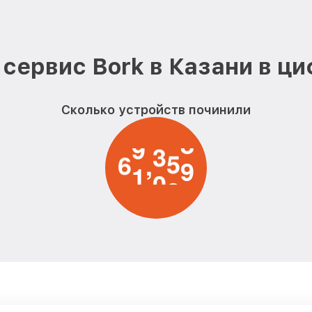
Bork
Очистка кофемашины от накип
Bork
сервис Bork в Казани в ц
Ремонт насоса кофемашины ко
Сколько устройств починили
Ремонт микровыключателя ко
кофемашины Bork
6
1
0
0
0
,
Ремонт заварного блока кофем
Чистка клапана кофемашины Bo
Чистка с разбором кофемашин
Bork
Замена бойлера кофемашины B
Ремонт ЦЗУ кофемашины Bork