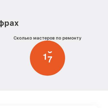
Заказать
и кофемашины
от 400₽
Заказать
ифрах
от 520₽
фемашины Bork
Заказать
Сколько мастеров по ремонту
фемашины
от 580₽
Заказать
1
7
от 590₽
ашины Bork
Заказать
от 700₽
rk
Заказать
ы кофемашины
от 590₽
Заказать
от 560₽
ork
Заказать
от 970₽
Заказать