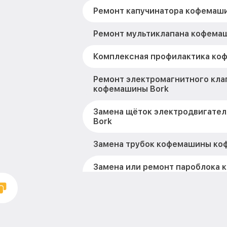
Ремонт капучинатора кофемаш
Ремонт мультиклапана кофема
Комплексная профилактика ко
Ремонт электромагнитного кла
кофемашины Bork
Замена щёток электродвигате
Bork
Замена трубок кофемашины ко
Замена или ремонт пароблока
Bork
Прошивка кофемашины кофема
Замена или ремонт датчиков 