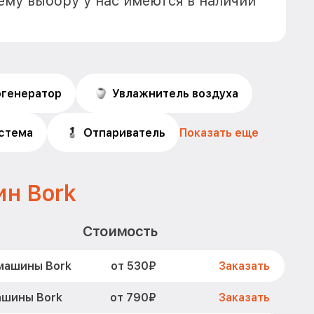
ему выбору у нас имеются в наличии
огенератор
Увлажнитель воздуха
истема
Отпариватель
Показать еще
н Bork
Стоимость
от 530₽
машины Bork
Заказать
от 790₽
ашины Bork
Заказать